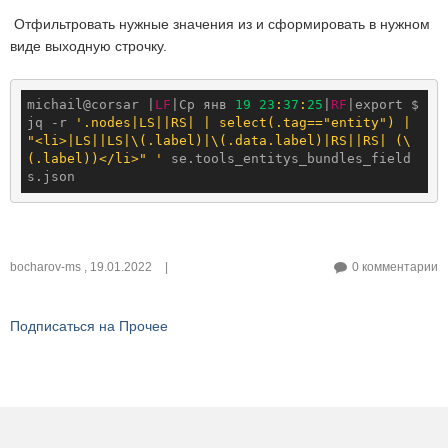
Отфильтровать нужные значения из и сформировать в нужном
виде выходную строчку.
michail
@corsar
 |
LF
|Ср янв 
19
23
:
37
:
25
|
RF
|export 
$ 
jq -r 
'.nodes|LS||RS| | select(.tag=="entity") | 
"<li>|LS||LS|\(.label)|\(.data.label)|RS||RS| (\
(.label))</li>" '
 se.tools_entitys_bundles_field
s.json 
bocharov-ms
,
19.01.2022
|
0 комментарии
Подписаться на Прочее